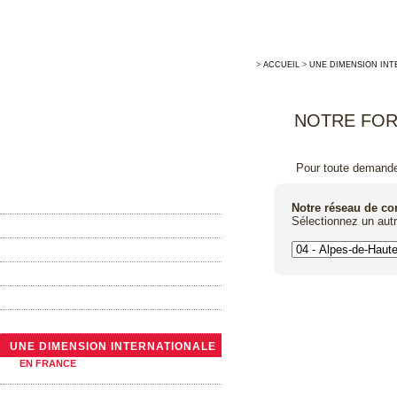
>
ACCUEIL
>
UNE DIMENSION INT
NOTRE FOR
Pour toute demande 
ACCUEIL
Notre réseau de c
Sélectionnez un aut
MAISON ALLARY
LA TONNELLERIE TRADITIONNELLE
ACTUALITÉS
NOTRE GAMME DE BARRIQUES
LES GRANDS CONTENANTS
UNE DIMENSION INTERNATIONALE
EN FRANCE
A L’ÉTRANGER