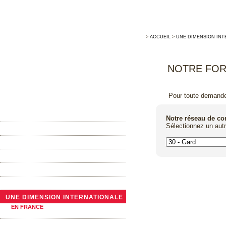
>
ACCUEIL
>
UNE DIMENSION INT
NOTRE FOR
Pour toute demande 
ACCUEIL
Notre réseau de c
Sélectionnez un aut
MAISON ALLARY
LA TONNELLERIE TRADITIONNELLE
ACTUALITÉS
NOTRE GAMME DE BARRIQUES
LES GRANDS CONTENANTS
UNE DIMENSION INTERNATIONALE
EN FRANCE
A L’ÉTRANGER