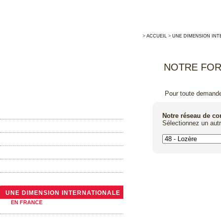
>
ACCUEIL
>
UNE DIMENSION INT
NOTRE FOR
Pour toute demande 
ACCUEIL
Notre réseau de c
Sélectionnez un aut
MAISON ALLARY
LA TONNELLERIE TRADITIONNELLE
ACTUALITÉS
NOTRE GAMME DE BARRIQUES
LES GRANDS CONTENANTS
UNE DIMENSION INTERNATIONALE
EN FRANCE
A L’ÉTRANGER