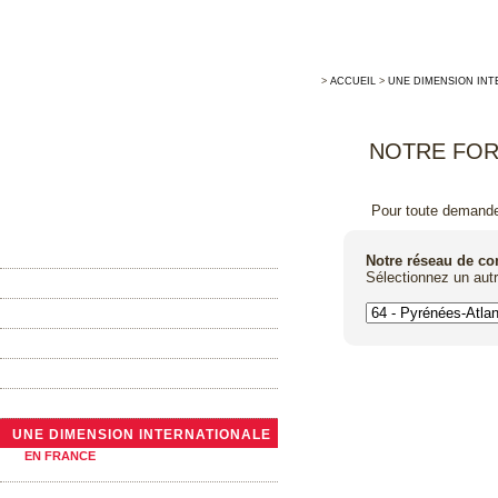
>
ACCUEIL
>
UNE DIMENSION INT
NOTRE FOR
Pour toute demande 
ACCUEIL
Notre réseau de c
Sélectionnez un aut
MAISON ALLARY
LA TONNELLERIE TRADITIONNELLE
ACTUALITÉS
NOTRE GAMME DE BARRIQUES
LES GRANDS CONTENANTS
UNE DIMENSION INTERNATIONALE
EN FRANCE
A L’ÉTRANGER