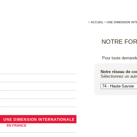
>
ACCUEIL
>
UNE DIMENSION INT
NOTRE FOR
Pour toute demande 
ACCUEIL
Notre réseau de c
Sélectionnez un aut
MAISON ALLARY
LA TONNELLERIE TRADITIONNELLE
ACTUALITÉS
NOTRE GAMME DE BARRIQUES
LES GRANDS CONTENANTS
UNE DIMENSION INTERNATIONALE
EN FRANCE
A L’ÉTRANGER